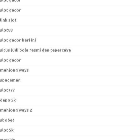
slot gacor
slot gacor
link slot
slot88
slot gacor hari ini
situs judi bola resmi dan tepercaya
slot gacor
mahjong ways
spaceman
slot777
depo 5k
mahjong ways 2
sbobet
slot 5k