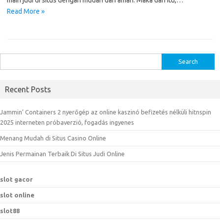
main judi di situs dengan mudah dan aman. Maka dari itu,…
Read More »
S
e
a
Recent Posts
r
c
Jammin’ Containers 2 nyerőgép az online kaszinó befizetés nélküli hitnspin
h
2025 interneten próbaverzió, fogadás ingyenes
f
Menang Mudah di Situs Casino Online
o
r
Jenis Permainan Terbaik Di Situs Judi Online
:
slot gacor
slot online
slot88