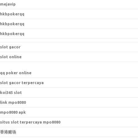
mejavip
hkbpokerqq
hkbpokerqq
hkbpokerqq
slot gacor
slot online
qq poker online
slot gacor terpercaya
koi365 slot
link mpo8080
mpo8080 apk
situs slot terpercaya mpo8080
香港赌场