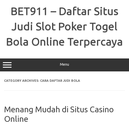
Skip
to
BET911 – Daftar Situs
content
Judi Slot Poker Togel
Bola Online Terpercaya
Menu
CATEGORY ARCHIVES:
CARA DAFTAR JUDI BOLA
Menang Mudah di Situs Casino
Online