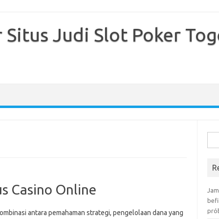
 Situs Judi Slot Poker Tog
Sea
for:
R
s Casino Online
Jam
befi
pró
kombinasi antara pemahaman strategi, pengelolaan dana yang