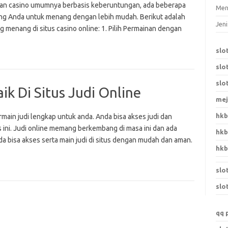
nan casino umumnya berbasis keberuntungan, ada beberapa
Men
ang Anda untuk menang dengan lebih mudah. Berikut adalah
Jeni
menang di situs casino online: 1. Pilih Permainan dengan
slo
slo
slo
ik Di Situs Judi Online
mej
hk
rmain judi lengkap untuk anda. Anda bisa akses judi dan
s ini. Judi online memang berkembang di masa ini dan ada
hk
da bisa akses serta main judi di situs dengan mudah dan aman.
hk
slo
slo
qq 