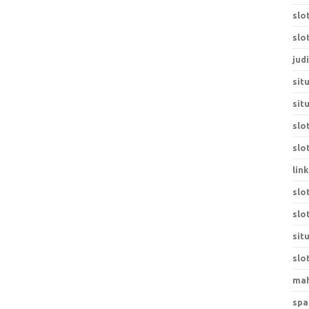
slo
slo
judi
sit
sit
slo
slo
link
slo
slo
sit
slo
mah
sp