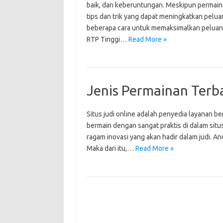
baik, dan keberuntungan. Meskipun permai
tips dan trik yang dapat meningkatkan pelu
beberapa cara untuk memaksimalkan peluang 
RTP Tinggi…
Read More »
Jenis Permainan Terba
Situs judi online adalah penyedia layanan be
bermain dengan sangat praktis di dalam situ
ragam inovasi yang akan hadir dalam judi. An
Maka dari itu,…
Read More »