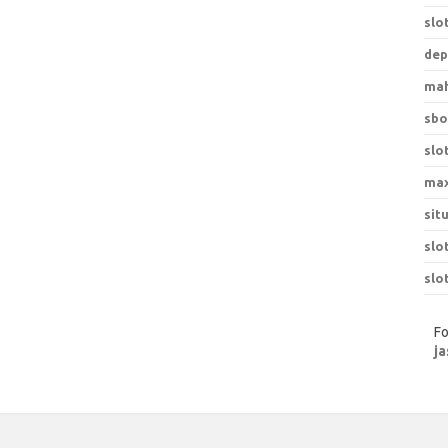
slo
dep
mah
sbo
slo
ma
sit
slo
slo
Fo
ja