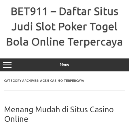
Skip
to
BET911 – Daftar Situs
content
Judi Slot Poker Togel
Bola Online Terpercaya
Menu
CATEGORY ARCHIVES:
AGEN CASINO TERPERCAYA
Menang Mudah di Situs Casino
Online