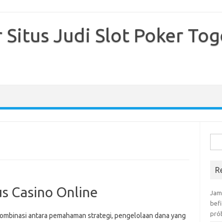
 Situs Judi Slot Poker Tog
Sea
for:
R
s Casino Online
Jam
befi
pró
kombinasi antara pemahaman strategi, pengelolaan dana yang