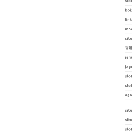
slo
koi
lin
mpo
sit
香
jag
jag
slo
slo
aga
sit
sit
slo