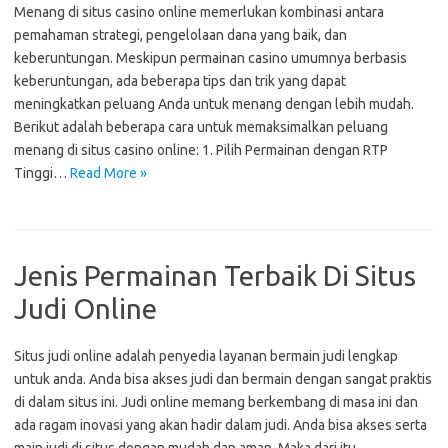
Menang di situs casino online memerlukan kombinasi antara
pemahaman strategi, pengelolaan dana yang baik, dan
keberuntungan. Meskipun permainan casino umumnya berbasis
keberuntungan, ada beberapa tips dan trik yang dapat
meningkatkan peluang Anda untuk menang dengan lebih mudah.
Berikut adalah beberapa cara untuk memaksimalkan peluang
menang di situs casino online: 1. Pilih Permainan dengan RTP
Tinggi…
Read More »
Jenis Permainan Terbaik Di Situs
Judi Online
Situs judi online adalah penyedia layanan bermain judi lengkap
untuk anda. Anda bisa akses judi dan bermain dengan sangat praktis
di dalam situs ini. Judi online memang berkembang di masa ini dan
ada ragam inovasi yang akan hadir dalam judi. Anda bisa akses serta