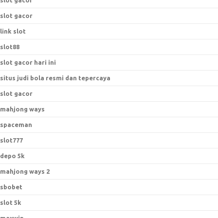
slot gacor
slot gacor
link slot
slot88
slot gacor hari ini
situs judi bola resmi dan tepercaya
slot gacor
mahjong ways
spaceman
slot777
depo 5k
mahjong ways 2
sbobet
slot 5k