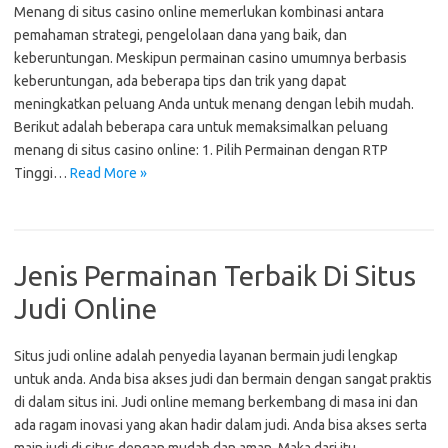
Menang di situs casino online memerlukan kombinasi antara
pemahaman strategi, pengelolaan dana yang baik, dan
keberuntungan. Meskipun permainan casino umumnya berbasis
keberuntungan, ada beberapa tips dan trik yang dapat
meningkatkan peluang Anda untuk menang dengan lebih mudah.
Berikut adalah beberapa cara untuk memaksimalkan peluang
menang di situs casino online: 1. Pilih Permainan dengan RTP
Tinggi…
Read More »
Jenis Permainan Terbaik Di Situs
Judi Online
Situs judi online adalah penyedia layanan bermain judi lengkap
untuk anda. Anda bisa akses judi dan bermain dengan sangat praktis
di dalam situs ini. Judi online memang berkembang di masa ini dan
ada ragam inovasi yang akan hadir dalam judi. Anda bisa akses serta