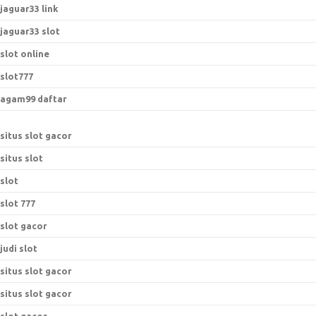
jaguar33 link
jaguar33 slot
slot online
slot777
agam99 daftar
situs slot gacor
situs slot
slot
slot 777
slot gacor
judi slot
situs slot gacor
situs slot gacor