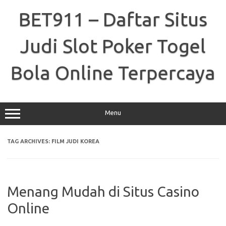
Skip
to
BET911 – Daftar Situs
content
Judi Slot Poker Togel
Bola Online Terpercaya
Menu
TAG ARCHIVES:
FILM JUDI KOREA
Menang Mudah di Situs Casino
Online