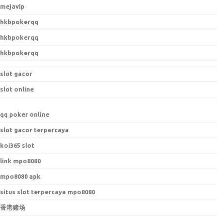
mejavip
hkbpokerqq
hkbpokerqq
hkbpokerqq
slot gacor
slot online
qq poker online
slot gacor terpercaya
koi365 slot
link mpo8080
mpo8080 apk
situs slot terpercaya mpo8080
香港赌场