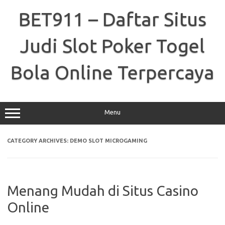
Skip
to
BET911 – Daftar Situs
content
Judi Slot Poker Togel
Bola Online Terpercaya
Menu
CATEGORY ARCHIVES:
DEMO SLOT MICROGAMING
Menang Mudah di Situs Casino
Online