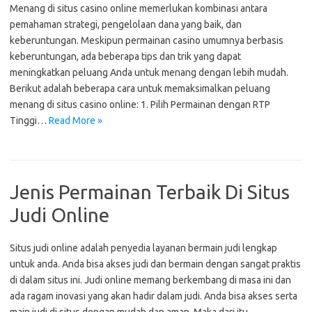
Menang di situs casino online memerlukan kombinasi antara
pemahaman strategi, pengelolaan dana yang baik, dan
keberuntungan. Meskipun permainan casino umumnya berbasis
keberuntungan, ada beberapa tips dan trik yang dapat
meningkatkan peluang Anda untuk menang dengan lebih mudah.
Berikut adalah beberapa cara untuk memaksimalkan peluang
menang di situs casino online: 1. Pilih Permainan dengan RTP
Tinggi…
Read More »
Jenis Permainan Terbaik Di Situs
Judi Online
Situs judi online adalah penyedia layanan bermain judi lengkap
untuk anda. Anda bisa akses judi dan bermain dengan sangat praktis
di dalam situs ini. Judi online memang berkembang di masa ini dan
ada ragam inovasi yang akan hadir dalam judi. Anda bisa akses serta