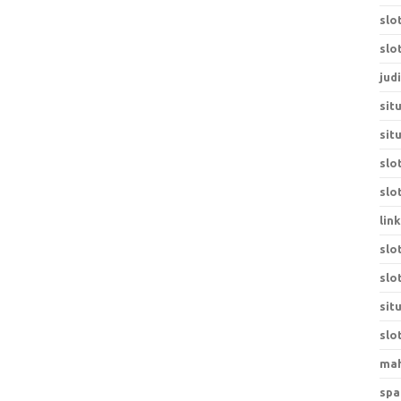
slo
slo
judi
sit
sit
slo
slo
link
slo
slo
sit
slo
mah
sp