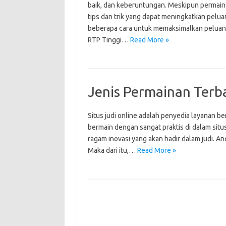
baik, dan keberuntungan. Meskipun permai
tips dan trik yang dapat meningkatkan pelu
beberapa cara untuk memaksimalkan peluang 
RTP Tinggi…
Read More »
Jenis Permainan Terba
Situs judi online adalah penyedia layanan be
bermain dengan sangat praktis di dalam situ
ragam inovasi yang akan hadir dalam judi. An
Maka dari itu,…
Read More »