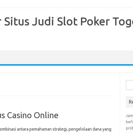
 Situs Judi Slot Poker Tog
Sea
for:
R
s Casino Online
Jam
befi
pró
kombinasi antara pemahaman strategi, pengelolaan dana yang