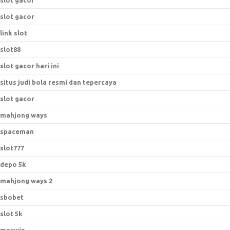
slot gacor
slot gacor
link slot
slot88
slot gacor hari ini
situs judi bola resmi dan tepercaya
slot gacor
mahjong ways
spaceman
slot777
depo 5k
mahjong ways 2
sbobet
slot 5k