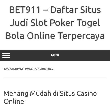
Skip
to
BET911 – Daftar Situs
content
Judi Slot Poker Togel
Bola Online Terpercaya
Menu
TAG ARCHIVES:
POKER ONLINE FREE
Menang Mudah di Situs Casino
Online