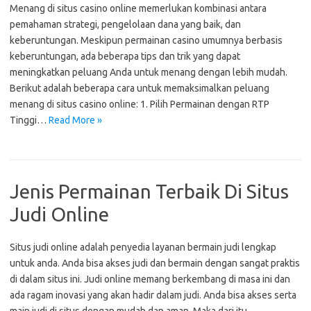
Menang di situs casino online memerlukan kombinasi antara
pemahaman strategi, pengelolaan dana yang baik, dan
keberuntungan. Meskipun permainan casino umumnya berbasis
keberuntungan, ada beberapa tips dan trik yang dapat
meningkatkan peluang Anda untuk menang dengan lebih mudah.
Berikut adalah beberapa cara untuk memaksimalkan peluang
menang di situs casino online: 1. Pilih Permainan dengan RTP
Tinggi…
Read More »
Jenis Permainan Terbaik Di Situs
Judi Online
Situs judi online adalah penyedia layanan bermain judi lengkap
untuk anda. Anda bisa akses judi dan bermain dengan sangat praktis
di dalam situs ini. Judi online memang berkembang di masa ini dan
ada ragam inovasi yang akan hadir dalam judi. Anda bisa akses serta