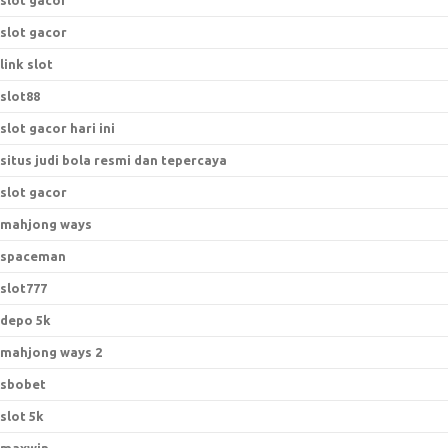
slot gacor
slot gacor
link slot
slot88
slot gacor hari ini
situs judi bola resmi dan tepercaya
slot gacor
mahjong ways
spaceman
slot777
depo 5k
mahjong ways 2
sbobet
slot 5k