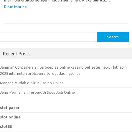
main judi di situs dengan mudah dan aman. Maka dari itu,…
Read More »
S
e
a
Recent Posts
r
c
Jammin’ Containers 2 nyerőgép az online kaszinó befizetés nélküli hitnspin
h
2025 interneten próbaverzió, fogadás ingyenes
f
Menang Mudah di Situs Casino Online
o
r
Jenis Permainan Terbaik Di Situs Judi Online
:
slot gacor
slot online
slot88