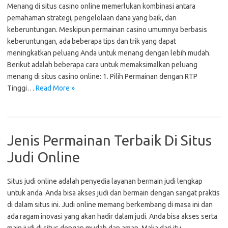
Menang di situs casino online memerlukan kombinasi antara
pemahaman strategi, pengelolaan dana yang baik, dan
keberuntungan. Meskipun permainan casino umumnya berbasis
keberuntungan, ada beberapa tips dan trik yang dapat
meningkatkan peluang Anda untuk menang dengan lebih mudah.
Berikut adalah beberapa cara untuk memaksimalkan peluang
menang di situs casino online: 1. Pilih Permainan dengan RTP
Tinggi…
Read More »
Jenis Permainan Terbaik Di Situs
Judi Online
Situs judi online adalah penyedia layanan bermain judi lengkap
untuk anda. Anda bisa akses judi dan bermain dengan sangat praktis
di dalam situs ini. Judi online memang berkembang di masa ini dan
ada ragam inovasi yang akan hadir dalam judi. Anda bisa akses serta