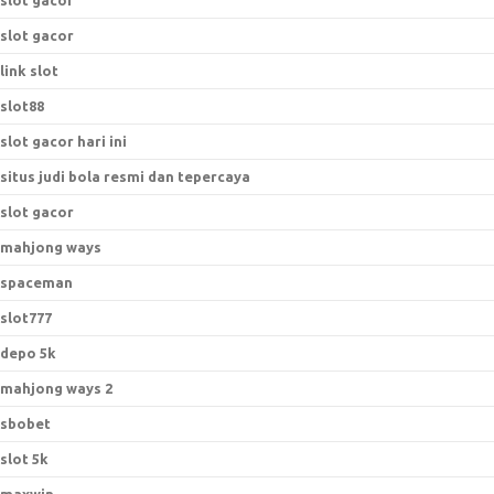
slot gacor
slot gacor
link slot
slot88
slot gacor hari ini
situs judi bola resmi dan tepercaya
slot gacor
mahjong ways
spaceman
slot777
depo 5k
mahjong ways 2
sbobet
slot 5k