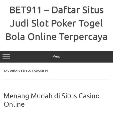
Skip
to
BET911 – Daftar Situs
content
Judi Slot Poker Togel
Bola Online Terpercaya
Menu
TAG ARCHIVES:
SLOT GACOR 86
Menang Mudah di Situs Casino
Online