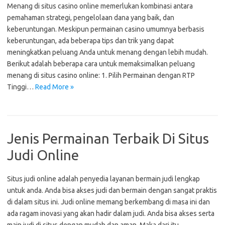
Menang di situs casino online memerlukan kombinasi antara
pemahaman strategi, pengelolaan dana yang baik, dan
keberuntungan. Meskipun permainan casino umumnya berbasis
keberuntungan, ada beberapa tips dan trik yang dapat
meningkatkan peluang Anda untuk menang dengan lebih mudah.
Berikut adalah beberapa cara untuk memaksimalkan peluang
menang di situs casino online: 1. Pilih Permainan dengan RTP
Tinggi…
Read More »
Jenis Permainan Terbaik Di Situs
Judi Online
Situs judi online adalah penyedia layanan bermain judi lengkap
untuk anda. Anda bisa akses judi dan bermain dengan sangat praktis
di dalam situs ini. Judi online memang berkembang di masa ini dan
ada ragam inovasi yang akan hadir dalam judi. Anda bisa akses serta