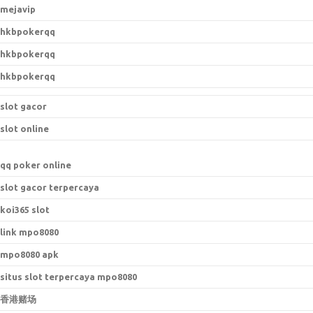
mejavip
hkbpokerqq
hkbpokerqq
hkbpokerqq
slot gacor
slot online
qq poker online
slot gacor terpercaya
koi365 slot
link mpo8080
mpo8080 apk
situs slot terpercaya mpo8080
香港赌场