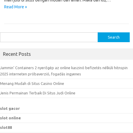
main judi di situs dengan mudah dan aman. Maka dari itu,…
Read More »
S
e
a
Recent Posts
r
c
Jammin’ Containers 2 nyerőgép az online kaszinó befizetés nélküli hitnspin
h
2025 interneten próbaverzió, fogadás ingyenes
f
Menang Mudah di Situs Casino Online
o
r
Jenis Permainan Terbaik Di Situs Judi Online
:
slot gacor
slot online
slot88