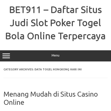
Skip
to
BET911 – Daftar Situs
content
Judi Slot Poker Togel
Bola Online Terpercaya
Menu
CATEGORY ARCHIVES:
DATA TOGEL HONGKONĢ HARI INI
Menang Mudah di Situs Casino
Online