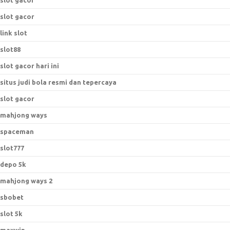
slot gacor
slot gacor
link slot
slot88
slot gacor hari ini
situs judi bola resmi dan tepercaya
slot gacor
mahjong ways
spaceman
slot777
depo 5k
mahjong ways 2
sbobet
slot 5k