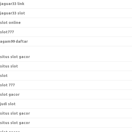
jaguar33 link
jaguar33 slot
slot online
slot777
agam99 daftar
situs slot gacor
situs slot
slot
slot 777
slot gacor
judi slot
situs slot gacor
situs slot gacor