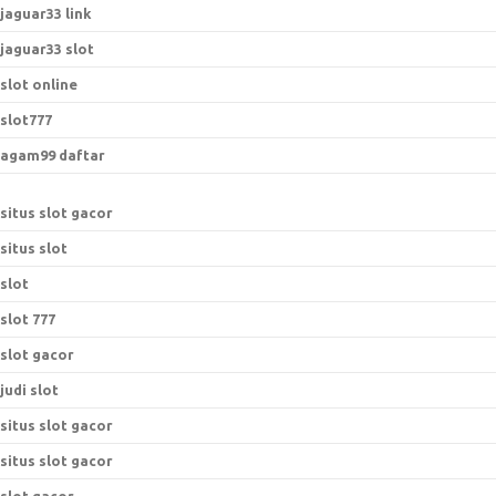
jaguar33 link
jaguar33 slot
slot online
slot777
agam99 daftar
situs slot gacor
situs slot
slot
slot 777
slot gacor
judi slot
situs slot gacor
situs slot gacor