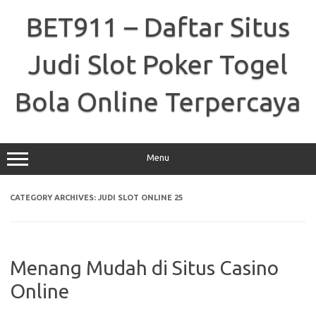
Skip
to
BET911 – Daftar Situs
content
Judi Slot Poker Togel
Bola Online Terpercaya
Menu
CATEGORY ARCHIVES:
JUDI SLOT ONLINE 25
Menang Mudah di Situs Casino
Online