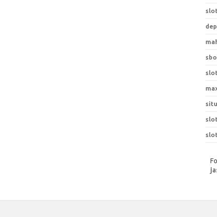
slo
dep
mah
sbo
slo
ma
sit
slo
slo
Fo
ja