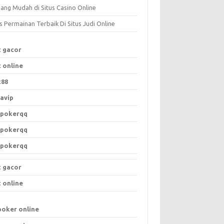
ang Mudah di Situs Casino Online
s Permainan Terbaik Di Situs Judi Online
t gacor
t online
t88
avip
bpokerqq
bpokerqq
bpokerqq
t gacor
t online
poker online