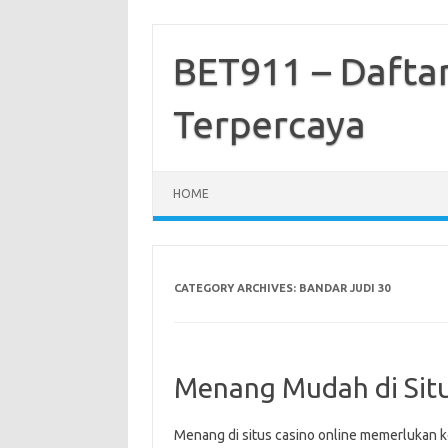
Skip
to
content
BET911 – Daftar
Terpercaya
HOME
CATEGORY ARCHIVES:
BANDAR JUDI 30
Menang Mudah di Situ
Menang di situs casino online memerlukan 