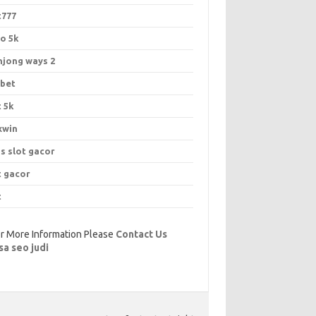
t777
o 5k
jong ways 2
bet
t 5k
xwin
us slot gacor
t gacor
t
r More Information Please
Contact Us
sa seo judi