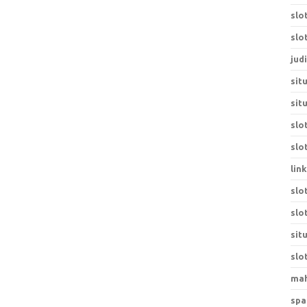
slo
slo
judi
sit
sit
slo
slo
link
slo
slo
sit
slo
mah
sp