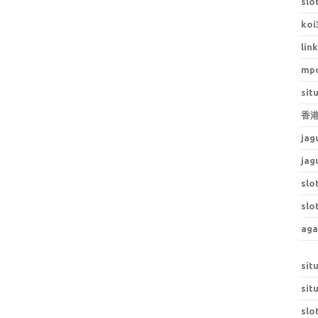
slo
koi
lin
mpo
sit
香
jag
jag
slo
slo
aga
sit
sit
slo