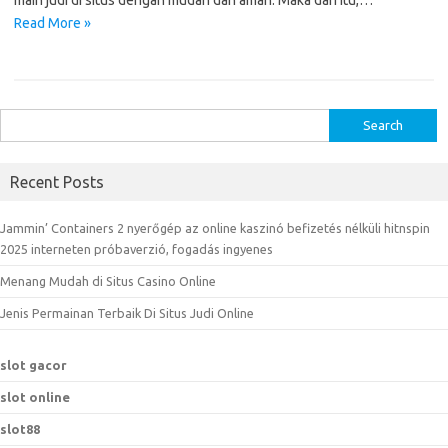
main judi di situs dengan mudah dan aman. Maka dari itu,…
Read More »
S
e
a
Recent Posts
r
c
Jammin’ Containers 2 nyerőgép az online kaszinó befizetés nélküli hitnspin
h
2025 interneten próbaverzió, fogadás ingyenes
f
Menang Mudah di Situs Casino Online
o
r
Jenis Permainan Terbaik Di Situs Judi Online
:
slot gacor
slot online
slot88