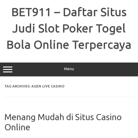
Skip
to
BET911 – Daftar Situs
content
Judi Slot Poker Togel
Bola Online Terpercaya
Menu
TAG ARCHIVES:
AGEN LIVE CASINO
Menang Mudah di Situs Casino
Online