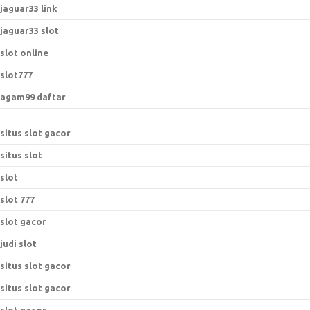
jaguar33 link
jaguar33 slot
slot online
slot777
agam99 daftar
situs slot gacor
situs slot
slot
slot 777
slot gacor
judi slot
situs slot gacor
situs slot gacor