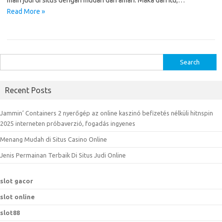
main judi di situs dengan mudah dan aman. Maka dari itu,…
Read More »
S
e
a
Recent Posts
r
c
Jammin’ Containers 2 nyerőgép az online kaszinó befizetés nélküli hitnspin
h
2025 interneten próbaverzió, fogadás ingyenes
f
Menang Mudah di Situs Casino Online
o
r
Jenis Permainan Terbaik Di Situs Judi Online
:
slot gacor
slot online
slot88