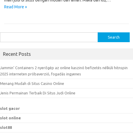
main judi di situs dengan mudah dan aman. Maka dari itu,…
Read More »
S
e
a
Recent Posts
r
c
Jammin’ Containers 2 nyerőgép az online kaszinó befizetés nélküli hitnspin
h
2025 interneten próbaverzió, fogadás ingyenes
f
Menang Mudah di Situs Casino Online
o
r
Jenis Permainan Terbaik Di Situs Judi Online
:
slot gacor
slot online
slot88