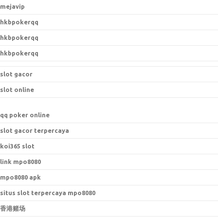
mejavip
hkbpokerqq
hkbpokerqq
hkbpokerqq
slot gacor
slot online
qq poker online
slot gacor terpercaya
koi365 slot
link mpo8080
mpo8080 apk
situs slot terpercaya mpo8080
香港赌场