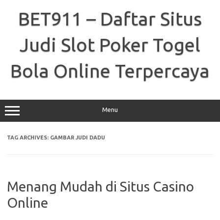
Skip
to
BET911 – Daftar Situs
content
Judi Slot Poker Togel
Bola Online Terpercaya
Menu
TAG ARCHIVES:
GAMBAR JUDI DADU
Menang Mudah di Situs Casino
Online