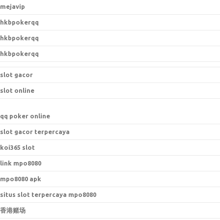
mejavip
hkbpokerqq
hkbpokerqq
hkbpokerqq
slot gacor
slot online
qq poker online
slot gacor terpercaya
koi365 slot
link mpo8080
mpo8080 apk
situs slot terpercaya mpo8080
香港赌场