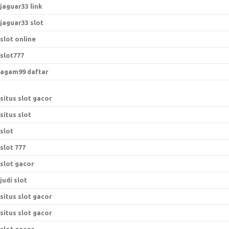
jaguar33 link
jaguar33 slot
slot online
slot777
agam99 daftar
situs slot gacor
situs slot
slot
slot 777
slot gacor
judi slot
situs slot gacor
situs slot gacor