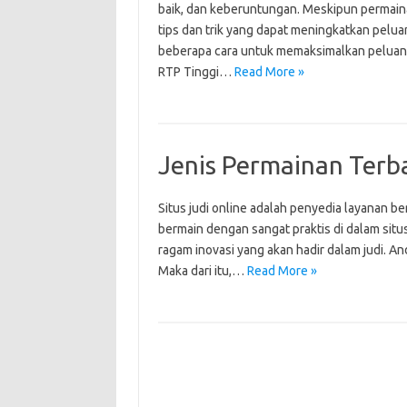
baik, dan keberuntungan. Meskipun permai
tips dan trik yang dapat meningkatkan pelu
beberapa cara untuk memaksimalkan peluang 
RTP Tinggi…
Read More »
Jenis Permainan Terba
Situs judi online adalah penyedia layanan be
bermain dengan sangat praktis di dalam situ
ragam inovasi yang akan hadir dalam judi. An
Maka dari itu,…
Read More »