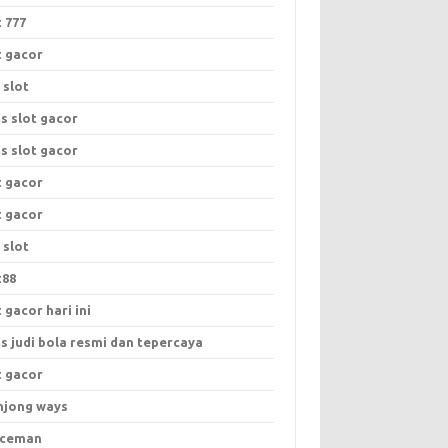
t 777
t gacor
 slot
us slot gacor
us slot gacor
t gacor
t gacor
 slot
t88
t gacor hari ini
us judi bola resmi dan tepercaya
t gacor
jong ways
aceman