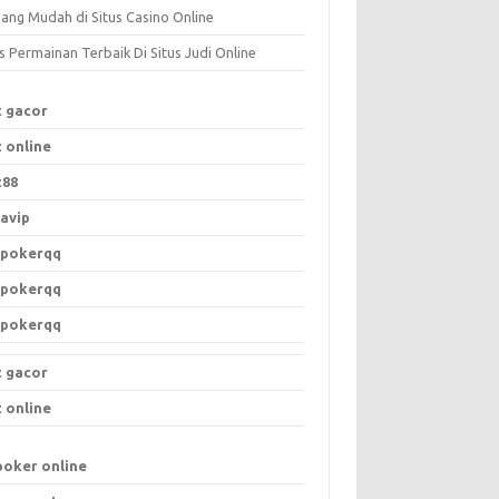
ang Mudah di Situs Casino Online
s Permainan Terbaik Di Situs Judi Online
t gacor
t online
t88
avip
bpokerqq
bpokerqq
bpokerqq
t gacor
t online
poker online