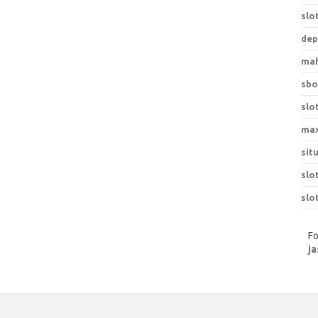
slo
dep
mah
sbo
slo
ma
sit
slo
slo
Fo
ja