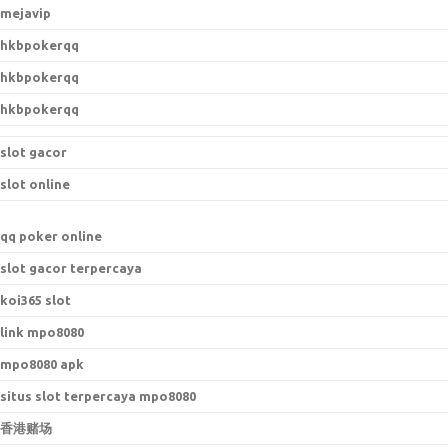
mejavip
hkbpokerqq
hkbpokerqq
hkbpokerqq
slot gacor
slot online
qq poker online
slot gacor terpercaya
koi365 slot
link mpo8080
mpo8080 apk
situs slot terpercaya mpo8080
香港赌场