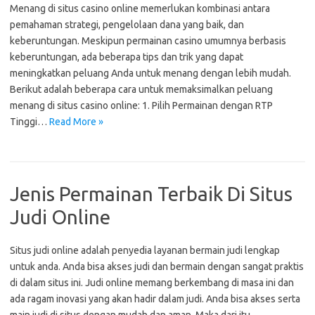
Menang di situs casino online memerlukan kombinasi antara
pemahaman strategi, pengelolaan dana yang baik, dan
keberuntungan. Meskipun permainan casino umumnya berbasis
keberuntungan, ada beberapa tips dan trik yang dapat
meningkatkan peluang Anda untuk menang dengan lebih mudah.
Berikut adalah beberapa cara untuk memaksimalkan peluang
menang di situs casino online: 1. Pilih Permainan dengan RTP
Tinggi…
Read More »
Jenis Permainan Terbaik Di Situs
Judi Online
Situs judi online adalah penyedia layanan bermain judi lengkap
untuk anda. Anda bisa akses judi dan bermain dengan sangat praktis
di dalam situs ini. Judi online memang berkembang di masa ini dan
ada ragam inovasi yang akan hadir dalam judi. Anda bisa akses serta