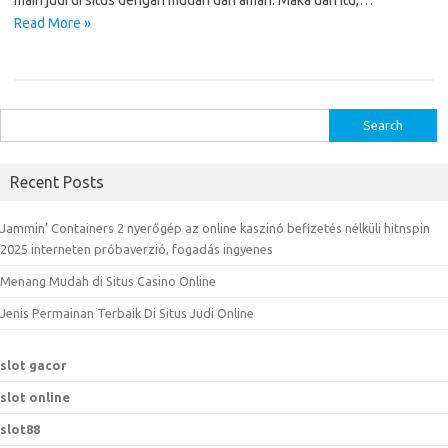
main judi di situs dengan mudah dan aman. Maka dari itu,…
Read More »
S
e
a
Recent Posts
r
c
Jammin’ Containers 2 nyerőgép az online kaszinó befizetés nélküli hitnspin
h
2025 interneten próbaverzió, fogadás ingyenes
f
Menang Mudah di Situs Casino Online
o
r
Jenis Permainan Terbaik Di Situs Judi Online
:
slot gacor
slot online
slot88