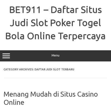
Skip
to
BET911 – Daftar Situs
content
Judi Slot Poker Togel
Bola Online Terpercaya
Menu
CATEGORY ARCHIVES:
DAFTAR JUDI SLOT TERBARU
Menang Mudah di Situs Casino
Online