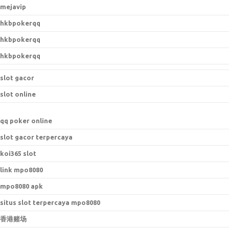
mejavip
hkbpokerqq
hkbpokerqq
hkbpokerqq
slot gacor
slot online
qq poker online
slot gacor terpercaya
koi365 slot
link mpo8080
mpo8080 apk
situs slot terpercaya mpo8080
香港赌场