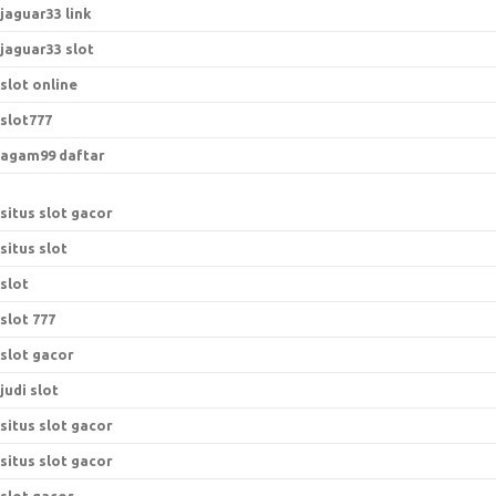
jaguar33 link
jaguar33 slot
slot online
slot777
agam99 daftar
situs slot gacor
situs slot
slot
slot 777
slot gacor
judi slot
situs slot gacor
situs slot gacor