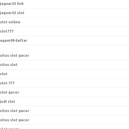
jaguar33 link
jaguar33 slot
slot online
slot777
agam99 daftar
situs slot gacor
situs slot
slot
slot 777
slot gacor
judi slot
situs slot gacor
situs slot gacor