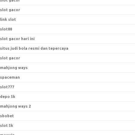
slot gacor
slot gacor
link slot
slot88
slot gacor hari ini
situs judi bola resmi dan tepercaya
slot gacor
mahjong ways
spaceman
slot777
depo 5k
mahjong ways 2
sbobet
slot 5k