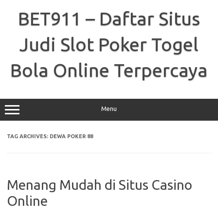
Skip
to
BET911 – Daftar Situs
content
Judi Slot Poker Togel
Bola Online Terpercaya
Menu
TAG ARCHIVES:
DEWA POKER 88
Menang Mudah di Situs Casino
Online