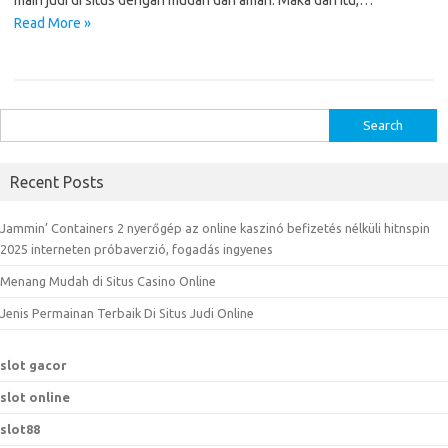
main judi di situs dengan mudah dan aman. Maka dari itu,…
Read More »
S
e
a
Recent Posts
r
c
Jammin’ Containers 2 nyerőgép az online kaszinó befizetés nélküli hitnspin
h
2025 interneten próbaverzió, fogadás ingyenes
f
Menang Mudah di Situs Casino Online
o
r
Jenis Permainan Terbaik Di Situs Judi Online
:
slot gacor
slot online
slot88