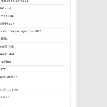
t gacor terpercaya
365 slot
k mpo8080
8080 apk
us slot terpercaya mpo8080
港赌场
uar33 link
uar33 slot
t online
t777
m99 daftar
us slot gacor
us slot
t