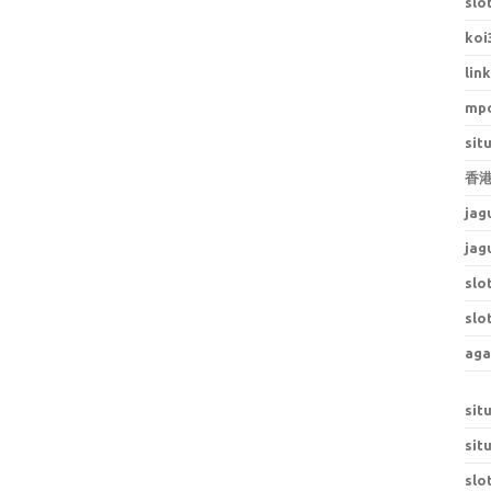
slo
koi
lin
mpo
sit
香
jag
jag
slo
slo
aga
sit
sit
slo