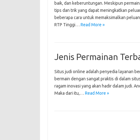
baik, dan keberuntungan. Meskipun permai
tips dan trik yang dapat meningkatkan pelu
beberapa cara untuk memaksimalkan peluang 
RTP Tinggi…
Read More »
Jenis Permainan Terba
Situs judi online adalah penyedia layanan be
bermain dengan sangat praktis di dalam situ
ragam inovasi yang akan hadir dalam judi. An
Maka dari itu,…
Read More »