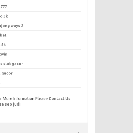
t777
o 5k
jong ways 2
bet
t 5k
xwin
us slot gacor
t gacor
t
r More Information Please
Contact Us
sa seo judi