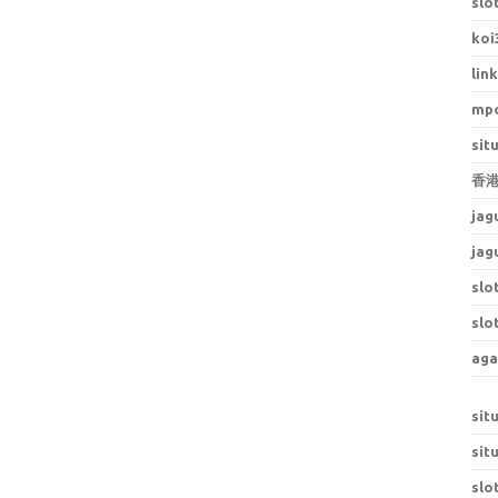
slo
koi
lin
mpo
sit
香
jag
jag
slo
slo
aga
sit
sit
slo