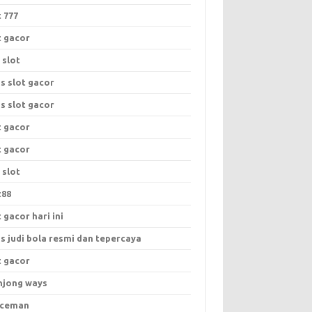
t 777
t gacor
 slot
us slot gacor
us slot gacor
t gacor
t gacor
 slot
t88
t gacor hari ini
us judi bola resmi dan tepercaya
t gacor
jong ways
aceman