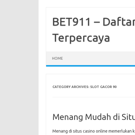
Skip
to
content
BET911 – Daftar
Terpercaya
HOME
CATEGORY ARCHIVES:
SLOT GACOR 90
Menang Mudah di Situ
Menang di situs casino online memerlukan 