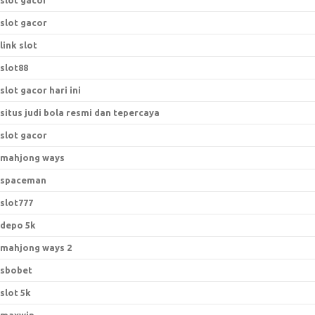
slot gacor
slot gacor
link slot
slot88
slot gacor hari ini
situs judi bola resmi dan tepercaya
slot gacor
mahjong ways
spaceman
slot777
depo 5k
mahjong ways 2
sbobet
slot 5k