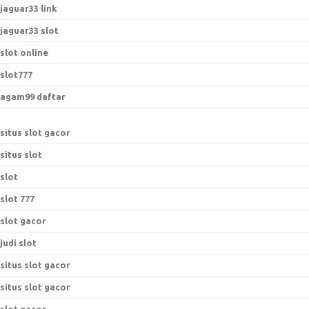
jaguar33 link
jaguar33 slot
slot online
slot777
agam99 daftar
situs slot gacor
situs slot
slot
slot 777
slot gacor
judi slot
situs slot gacor
situs slot gacor