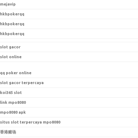
mejavip
hkbpokerqq
hkbpokerqq
hkbpokerqq
slot gacor
slot online
qq poker online
slot gacor terpercaya
koi365 slot
link mpo8080
mpo8080 apk
situs slot terpercaya mpo8080
香港赌场