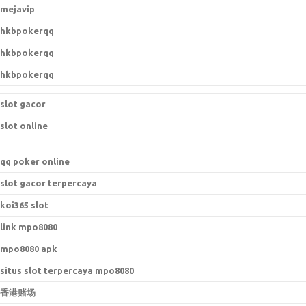
mejavip
hkbpokerqq
hkbpokerqq
hkbpokerqq
slot gacor
slot online
qq poker online
slot gacor terpercaya
koi365 slot
link mpo8080
mpo8080 apk
situs slot terpercaya mpo8080
香港赌场