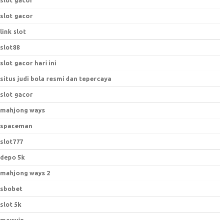
slot gacor
slot gacor
link slot
slot88
slot gacor hari ini
situs judi bola resmi dan tepercaya
slot gacor
mahjong ways
spaceman
slot777
depo 5k
mahjong ways 2
sbobet
slot 5k