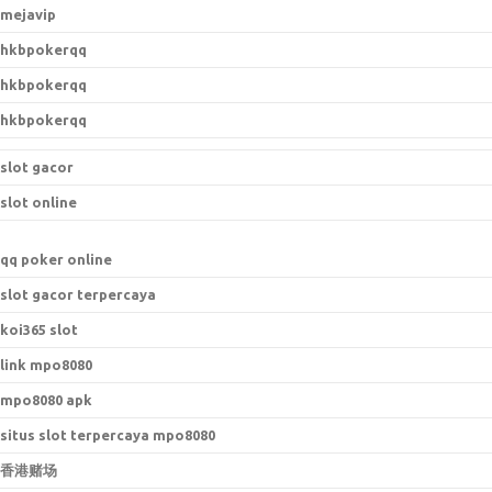
mejavip
hkbpokerqq
hkbpokerqq
hkbpokerqq
slot gacor
slot online
qq poker online
slot gacor terpercaya
koi365 slot
link mpo8080
mpo8080 apk
situs slot terpercaya mpo8080
香港赌场