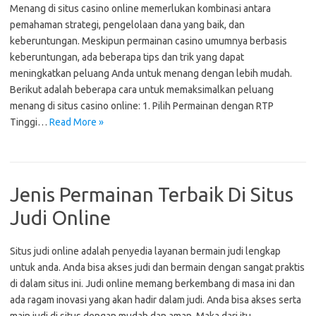
Menang di situs casino online memerlukan kombinasi antara
pemahaman strategi, pengelolaan dana yang baik, dan
keberuntungan. Meskipun permainan casino umumnya berbasis
keberuntungan, ada beberapa tips dan trik yang dapat
meningkatkan peluang Anda untuk menang dengan lebih mudah.
Berikut adalah beberapa cara untuk memaksimalkan peluang
menang di situs casino online: 1. Pilih Permainan dengan RTP
Tinggi…
Read More »
Jenis Permainan Terbaik Di Situs
Judi Online
Situs judi online adalah penyedia layanan bermain judi lengkap
untuk anda. Anda bisa akses judi dan bermain dengan sangat praktis
di dalam situs ini. Judi online memang berkembang di masa ini dan
ada ragam inovasi yang akan hadir dalam judi. Anda bisa akses serta