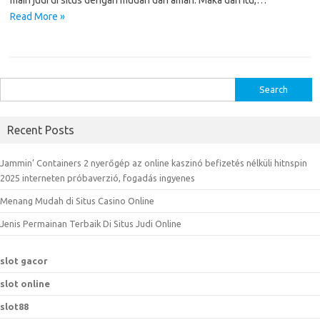
main judi di situs dengan mudah dan aman. Maka dari itu,…
Read More »
S
e
a
Recent Posts
r
c
Jammin’ Containers 2 nyerőgép az online kaszinó befizetés nélküli hitnspin
h
2025 interneten próbaverzió, fogadás ingyenes
f
Menang Mudah di Situs Casino Online
o
r
Jenis Permainan Terbaik Di Situs Judi Online
:
slot gacor
slot online
slot88