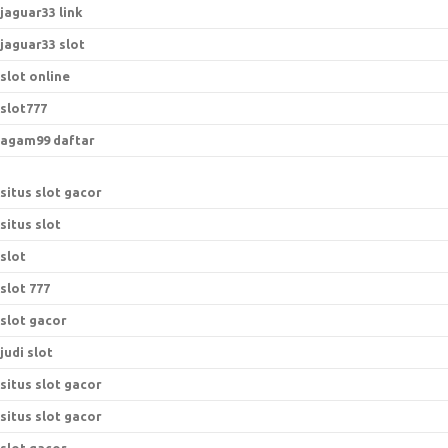
jaguar33 link
jaguar33 slot
slot online
slot777
agam99 daftar
situs slot gacor
situs slot
slot
slot 777
slot gacor
judi slot
situs slot gacor
situs slot gacor