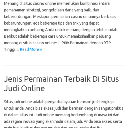
Menang di situs casino online memerlukan kombinasi antara
pemahaman strategi, pengelolaan dana yang baik, dan
keberuntungan. Meskipun permainan casino umumnya berbasis
keberuntungan, ada beberapa tips dan trik yang dapat
meningkatkan peluang Anda untuk menang dengan lebih mudah.
Berikut adalah beberapa cara untuk memaksimalkan peluang
menang di situs casino online: 1. Pilih Permainan dengan RTP
Tinggi…
Read More »
Jenis Permainan Terbaik Di Situs
Judi Online
Situs judi online adalah penyedia layanan bermain judi lengkap
untuk anda. Anda bisa akses judi dan bermain dengan sangat praktis
di dalam situs ini. Judi online memang berkembang di masa ini dan
ada ragam inovasi yang akan hadir dalam judi. Anda bisa akses serta