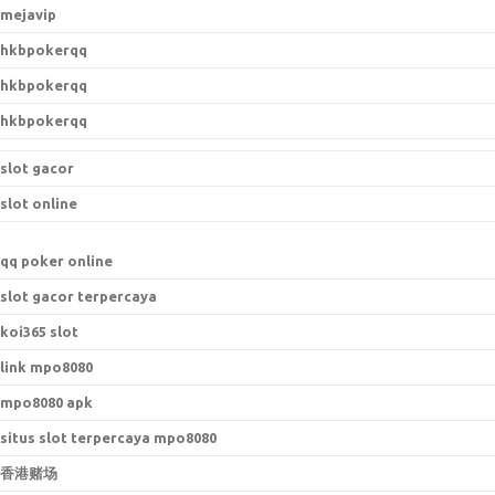
mejavip
hkbpokerqq
hkbpokerqq
hkbpokerqq
slot gacor
slot online
qq poker online
slot gacor terpercaya
koi365 slot
link mpo8080
mpo8080 apk
situs slot terpercaya mpo8080
香港赌场