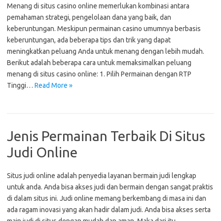
Menang di situs casino online memerlukan kombinasi antara
pemahaman strategi, pengelolaan dana yang baik, dan
keberuntungan. Meskipun permainan casino umumnya berbasis
keberuntungan, ada beberapa tips dan trik yang dapat
meningkatkan peluang Anda untuk menang dengan lebih mudah.
Berikut adalah beberapa cara untuk memaksimalkan peluang
menang di situs casino online: 1. Pilih Permainan dengan RTP
Tinggi…
Read More »
Jenis Permainan Terbaik Di Situs
Judi Online
Situs judi online adalah penyedia layanan bermain judi lengkap
untuk anda. Anda bisa akses judi dan bermain dengan sangat praktis
di dalam situs ini. Judi online memang berkembang di masa ini dan
ada ragam inovasi yang akan hadir dalam judi. Anda bisa akses serta