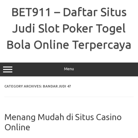
Skip
to
BET911 – Daftar Situs
content
Judi Slot Poker Togel
Bola Online Terpercaya
Menu
CATEGORY ARCHIVES:
BANDAR JUDI 47
Menang Mudah di Situs Casino
Online