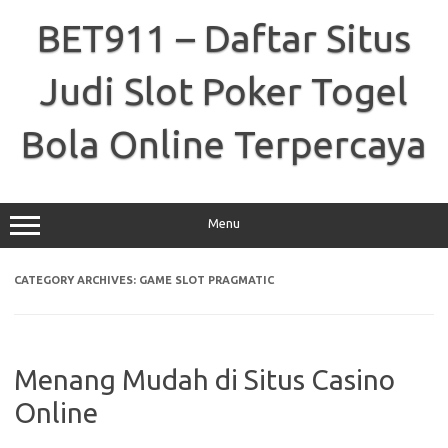
Skip
to
BET911 – Daftar Situs
content
Judi Slot Poker Togel
Bola Online Terpercaya
Menu
CATEGORY ARCHIVES:
GAME SLOT PRAGMATIC
Menang Mudah di Situs Casino
Online