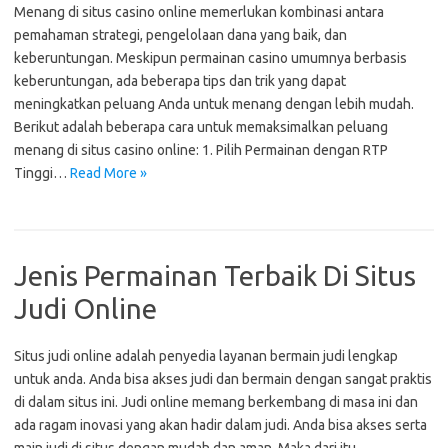
Menang di situs casino online memerlukan kombinasi antara
pemahaman strategi, pengelolaan dana yang baik, dan
keberuntungan. Meskipun permainan casino umumnya berbasis
keberuntungan, ada beberapa tips dan trik yang dapat
meningkatkan peluang Anda untuk menang dengan lebih mudah.
Berikut adalah beberapa cara untuk memaksimalkan peluang
menang di situs casino online: 1. Pilih Permainan dengan RTP
Tinggi…
Read More »
Jenis Permainan Terbaik Di Situs
Judi Online
Situs judi online adalah penyedia layanan bermain judi lengkap
untuk anda. Anda bisa akses judi dan bermain dengan sangat praktis
di dalam situs ini. Judi online memang berkembang di masa ini dan
ada ragam inovasi yang akan hadir dalam judi. Anda bisa akses serta