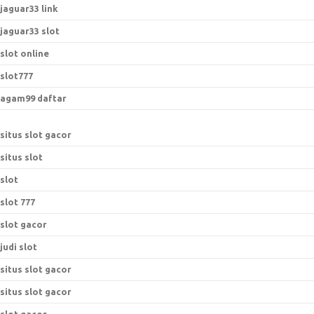
jaguar33 link
jaguar33 slot
slot online
slot777
agam99 daftar
situs slot gacor
situs slot
slot
slot 777
slot gacor
judi slot
situs slot gacor
situs slot gacor