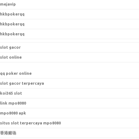
mejavip
hkbpokerqq
hkbpokerqq
hkbpokerqq
slot gacor
slot online
qq poker online
slot gacor terpercaya
koi365 slot
link mpo8080
mpo8080 apk
situs slot terpercaya mpo8080
香港赌场