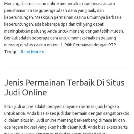
Menang di situs casino online memerlukan kombinasi antara
pemahaman strategi, pengelolaan dana yang baik, dan
keberuntungan. Meskipun permainan casino umumnya berbasis
keberuntungan, ada beberapa tips dan trik yang dapat
meningkatkan peluang Anda untuk menang dengan lebih mudah.
Berikut adalah beberapa cara untuk memaksimalkan peluang
menang di situs casino online: 1. Pilih Permainan dengan RTP
Tinggi…
Read More »
Jenis Permainan Terbaik Di Situs
Judi Online
Situs judi online adalah penyedia layanan bermain judi lengkap
untuk anda. Anda bisa akses judi dan bermain dengan sangat praktis
di dalam situs ini. Judi online memang berkembang di masa ini dan
ada ragam inovasi yang akan hadir dalam judi. Anda bisa akses serta