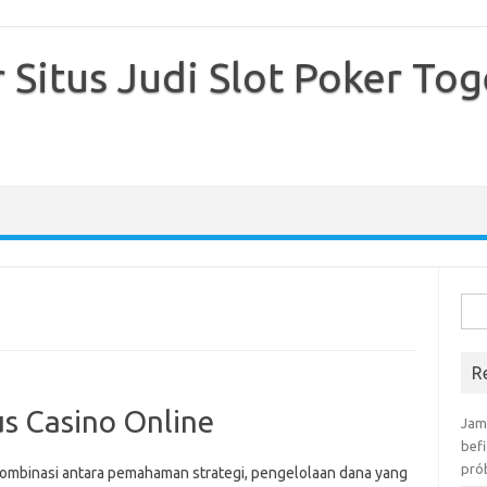
 Situs Judi Slot Poker Tog
Sea
for:
R
s Casino Online
Jam
befi
pró
kombinasi antara pemahaman strategi, pengelolaan dana yang