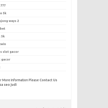
t777
o 5k
jong ways 2
bet
t 5k
xwin
us slot gacor
t gacor
t
r More Information Please
Contact Us
sa seo judi