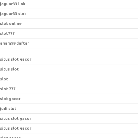
jaguar33 link
jaguar33 slot
slot online
slot777
agam99 daftar
situs slot gacor
situs slot
slot
slot 777
slot gacor
judi slot
situs slot gacor
situs slot gacor