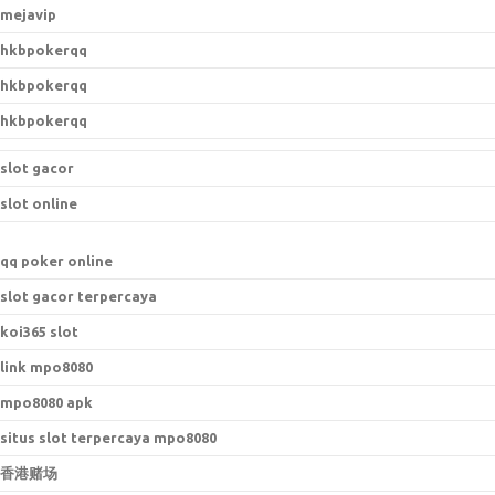
mejavip
hkbpokerqq
hkbpokerqq
hkbpokerqq
slot gacor
slot online
qq poker online
slot gacor terpercaya
koi365 slot
link mpo8080
mpo8080 apk
situs slot terpercaya mpo8080
香港赌场