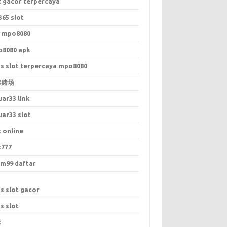
t gacor terpercaya
365 slot
k mpo8080
8080 apk
us slot terpercaya mpo8080
港赌场
uar33 link
uar33 slot
t online
t777
m99 daftar
us slot gacor
us slot
t