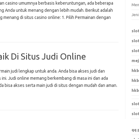
nan casino umumnya berbasis keberuntungan, ada beberapa
Men
ang Anda untuk menang dengan lebih mudah. Berikut adalah
Jeni
menang di situs casino online: 1. Pilih Permainan dengan
slo
slo
slo
ik Di Situs Judi Online
mej
hk
rmain judi lengkap untuk anda. Anda bisa akses judi dan
s ini. Judi online memang berkembang di masa ini dan ada
hk
da bisa akses serta main judi di situs dengan mudah dan aman.
hk
slo
slo
qq 