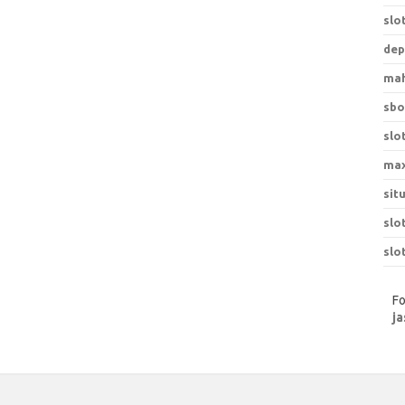
slo
dep
mah
sbo
slo
ma
sit
slo
slo
Fo
ja