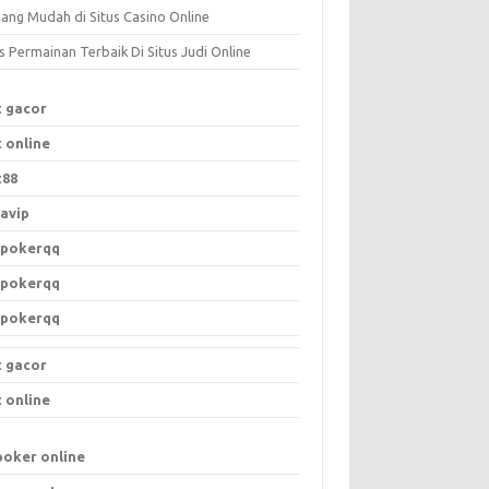
ang Mudah di Situs Casino Online
s Permainan Terbaik Di Situs Judi Online
t gacor
t online
t88
avip
bpokerqq
bpokerqq
bpokerqq
t gacor
t online
poker online