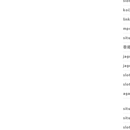
slo
koi
lin
mpo
sit
香
jag
jag
slo
slo
aga
sit
sit
slo