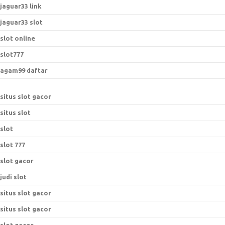
jaguar33 link
jaguar33 slot
slot online
slot777
agam99 daftar
situs slot gacor
situs slot
slot
slot 777
slot gacor
judi slot
situs slot gacor
situs slot gacor