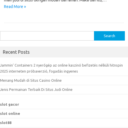
main judi di situs dengan mudah dan aman. Maka dari itu,…
Read More »
S
e
a
Recent Posts
r
c
Jammin’ Containers 2 nyerőgép az online kaszinó befizetés nélküli hitnspin
h
2025 interneten próbaverzió, fogadás ingyenes
f
Menang Mudah di Situs Casino Online
o
r
Jenis Permainan Terbaik Di Situs Judi Online
:
slot gacor
slot online
slot88