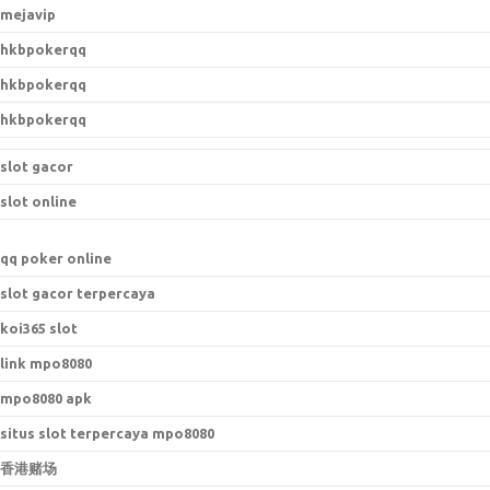
mejavip
hkbpokerqq
hkbpokerqq
hkbpokerqq
slot gacor
slot online
qq poker online
slot gacor terpercaya
koi365 slot
link mpo8080
mpo8080 apk
situs slot terpercaya mpo8080
香港赌场