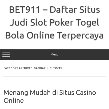
Skip
to
BET911 – Daftar Situs
content
Judi Slot Poker Togel
Bola Online Terpercaya
Menu
CATEGORY ARCHIVES:
BANDAR JUDI TOGEL
Menang Mudah di Situs Casino
Online