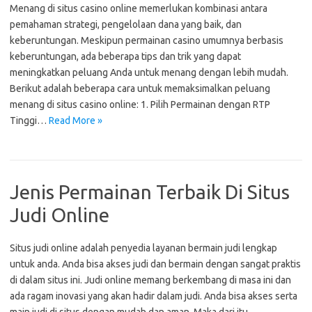
Menang di situs casino online memerlukan kombinasi antara
pemahaman strategi, pengelolaan dana yang baik, dan
keberuntungan. Meskipun permainan casino umumnya berbasis
keberuntungan, ada beberapa tips dan trik yang dapat
meningkatkan peluang Anda untuk menang dengan lebih mudah.
Berikut adalah beberapa cara untuk memaksimalkan peluang
menang di situs casino online: 1. Pilih Permainan dengan RTP
Tinggi…
Read More »
Jenis Permainan Terbaik Di Situs
Judi Online
Situs judi online adalah penyedia layanan bermain judi lengkap
untuk anda. Anda bisa akses judi dan bermain dengan sangat praktis
di dalam situs ini. Judi online memang berkembang di masa ini dan
ada ragam inovasi yang akan hadir dalam judi. Anda bisa akses serta