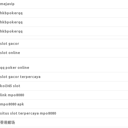
mejavip
hkbpokerqq
hkbpokerqq
hkbpokerqq
slot gacor
slot online
qq poker online
slot gacor terpercaya
koi365 slot
link mpo8080
mpo8080 apk
situs slot terpercaya mpo8080
香港赌场